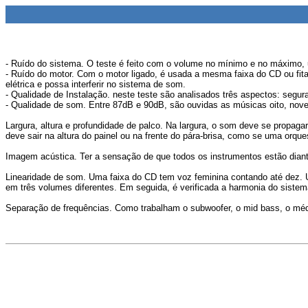
- Ruído do sistema. O teste é feito com o volume no mínimo e no máximo,
- Ruído do motor. Com o motor ligado, é usada a mesma faixa do CD ou fita c
elétrica e possa interferir no sistema de som.
- Qualidade de Instalação. neste teste são analisados três aspectos: segur
- Qualidade de som. Entre 87dB e 90dB, são ouvidas as músicas oito, nove
Largura, altura e profundidade de palco. Na largura, o som deve se propaga
deve sair na altura do painel ou na frente do pára-brisa, como se uma orqu
Imagem acústica. Ter a sensação de que todos os instrumentos estão diant
Linearidade de som. Uma faixa do CD tem voz feminina contando até dez. 
em três volumes diferentes. Em seguida, é verificada a harmonia do sistem
Separação de frequências. Como trabalham o subwoofer, o mid bass, o médio