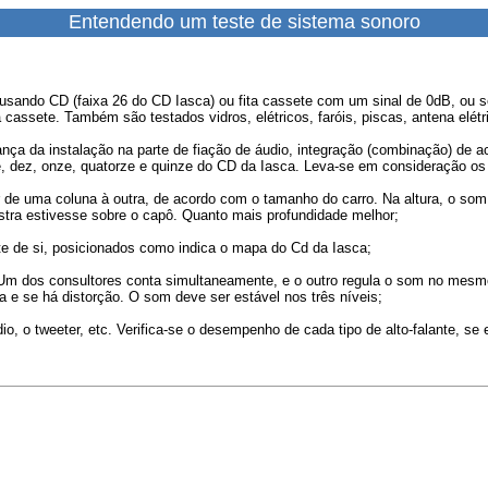
Entendendo um teste de sistema sonoro
 usando CD (faixa 26 do CD Iasca) ou fita cassete com um sinal de 0dB, ou
assete. Também são testados vidros, elétricos, faróis, piscas, antena elétrica
ança da instalação na parte de fiação de áudio, integração (combinação) de a
, dez, onze, quatorze e quinze do CD da Iasca. Leva-se em consideração os
r de uma coluna à outra, de acordo com o tamanho do carro. Na altura, o som 
estra estivesse sobre o capô. Quanto mais profundidade melhor;
e de si, posicionados como indica o mapa do Cd da Iasca;
Um dos consultores conta simultaneamente, e o outro regula o som no mesmo
a e se há distorção. O som deve ser estável nos três níveis;
, o tweeter, etc. Verifica-se o desempenho de cada tipo de alto-falante, se