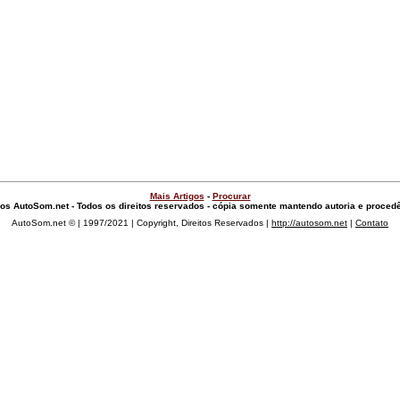
Mais Artigos
-
Procurar
gos AutoSom.net - Todos os direitos reservados - cópia somente mantendo autoria e proced
AutoSom.net © | 1997/2021 | Copyright, Direitos Reservados |
http://autosom.net
|
Contato