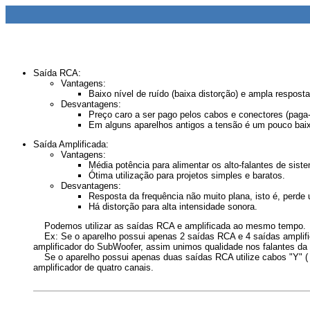
Saída RCA:
Vantagens:
Baixo nível de ruído (baixa distorção) e ampla respos
Desvantagens:
Preço caro a ser pago pelos cabos e conectores (paga
Em alguns aparelhos antigos a tensão é um pouco baixa
Saída Amplificada:
Vantagens:
Média potência para alimentar os alto-falantes de si
Ótima utilização para projetos simples e baratos.
Desvantagens:
Resposta da frequência não muito plana, isto é, perd
Há distorção para alta intensidade sonora.
Podemos utilizar as saídas RCA e amplificada ao mesmo tempo.
Ex: Se o aparelho possui apenas 2 saídas RCA e 4 saídas amplificada
amplificador do SubWoofer, assim unimos qualidade nos falantes da fr
Se o aparelho possui apenas duas saídas RCA utilize cabos "Y" (
amplificador de quatro canais.