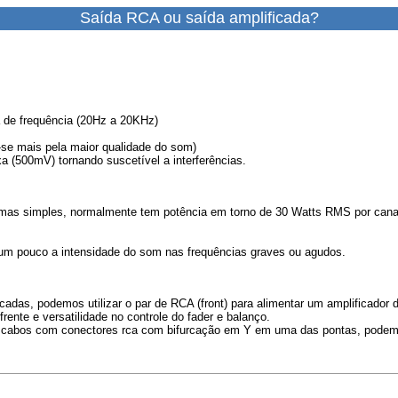
Saída RCA ou saída amplificada?
ta de frequência (20Hz a 20KHz)
-se mais pela maior qualidade do som)
 (500mV) tornando suscetível a interferências.
stemas simples, normalmente tem potência em torno de 30 Watts RMS por cana
e um pouco a intensidade do som nas frequências graves ou agudos.
s, podemos utilizar o par de RCA (front) para alimentar um amplificador dos
ente e versatilidade no controle do fader e balanço.
 cabos com conectores rca com bifurcação em Y em uma das pontas, podemo