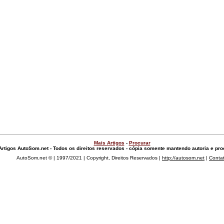
Mais Artigos
-
Procurar
Artigos AutoSom.net - Todos os direitos reservados - cópia somente mantendo autoria e pr
AutoSom.net © | 1997/2021 | Copyright, Direitos Reservados |
http://autosom.net
|
Conta