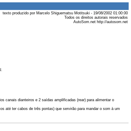
texto produzido por Marcelo Shiguematsu Motitsuki - 19/08/2002 01:00:00
Todos os direitos autorais reservados
AutoSom.net http://autosom.net
l.
 canais dianteiros e 2 saídas amplificadas (rear) para alimentar o
s até ter cabos de trê
s pontas) que servirão para mandar o som à um