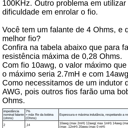
100KHz. Outro problema em utilizar
dificuldade em enrolar o fio.
Você tem um falante de 4 Ohms, e 
melhor fio?
Confira na tabela abaixo que para f
resistência máxima de 0,28 Ohms.
Com fio 10awg, o valor máximo que
o máximo seria 2.7mH e com 14awg
Como necessitamos de um indutor de
AWG, pois outros fios farão uma bo
Ohms.
impedância
7%
nominal falante
= máx Re da bobina
Espessura e máxima indutância, respeitando a r
(ohms)
(Ohms)
10awg (max 2mH) 12awg( max 1mH) 14awg (ma
2
,14
(max .12mH) 20awg (max 0 mH)