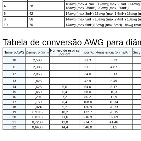
10awg (max 4.7mH) 12awg( max 2.7mH) 14awg 
4
,28
18awg (max .39mH) 20awg (max .20mH)
6
,42
14awg (max 3mH) 16awg (max 1.5mH) 18awg (
8
,56
14awg (max 5mH) 16awg (max 2.4mH) 18awg (m
10
,70
14awg (max 6mH)16awg (max 3mH) 18awg (ma
Tabela de conversão AWG para diâm
Número de espiras
Número AWG
Diâmetro (mm)
m por Kg
Resistência (ohms/Km)
Secç
por cm
10
2,588
21.3
3,23
11
2,305
31.1
4,07
12
2,053
34.0
5,13
13
1,828
42.9
6,49
14
1,628
5,6
54.0
8,17
15
1,450
6,4
68.0
10,3
16
1,291
7,2
86.2
12,9
17
1,150
8,4
108.0
16,34
18
1,024
9,2
136.9
20,73
19
0,9116
10,2
172.7
26,15
20
0,8118
11,6
216.9
32,69
21
0,7230
12,8
274.7
41,46
22
0,6438
14,4
346.0
51,5