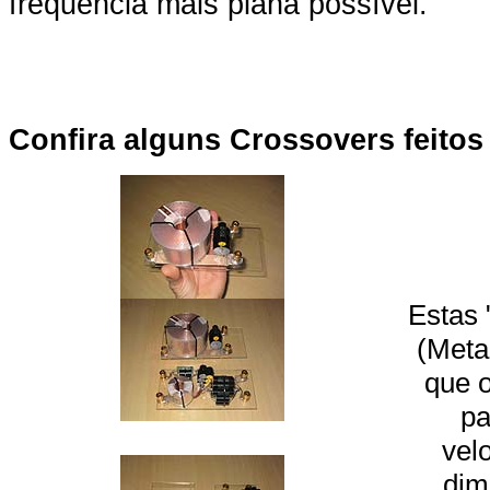
frequência mais plana possível.
Confira alguns Crossovers feitos
Estas 
(Meta
que o
pa
vel
dim