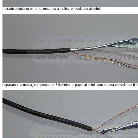
retirado o isolante externo, notamos a malhar em volta do alumínio
separamos a malha, composta por 7 fiozinhos e papel alumínio que estava em volta do fio 