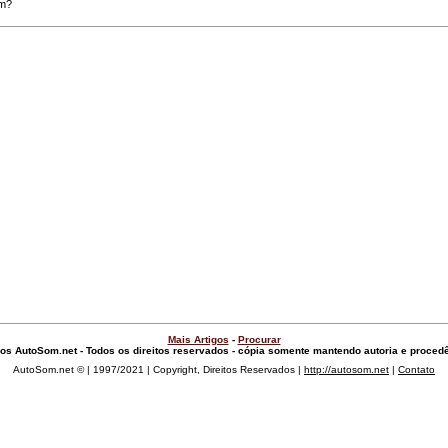
om?
Mais Artigos
-
Procurar
gos AutoSom.net - Todos os direitos reservados - cópia somente mantendo autoria e proced
AutoSom.net © | 1997/2021 | Copyright, Direitos Reservados |
http://autosom.net
|
Contato