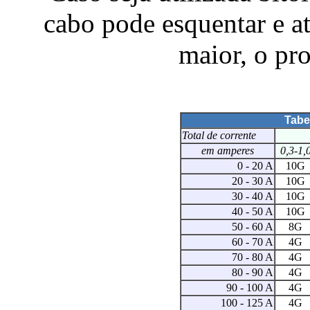
cabo pode esquentar e até
maior, o pro
Tabe
Total de corrente
em amperes
0,3-1,
0 - 20 A
10G
20 - 30 A
10G
30 - 40 A
10G
40 - 50 A
10G
50 - 60 A
8G
60 - 70 A
4G
70 - 80 A
4G
80 - 90 A
4G
90 - 100 A
4G
100 - 125 A
4G