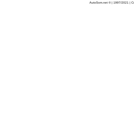
AutoSom.net © | 1997/2021 | Co