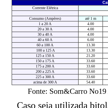
Ca
Corrente Elétrica
Consumo (Ampères)
até 1 m
1 a 20 A
4.00
20 a 30 A
4.00
30 a 40 A
4.00
40 a 60 A
6.00
60 a 100 A
13.30
100 a 125 A
13.30
125 a 150 A
21.20
150 a 175 A
33.60
175 a 200 A
33.60
200 a 225 A
33.60
225 a 300 A
33.60
acima de 300 A
54.40
Fonte: Som&Carro No19 A
Caso seja utilizada bito