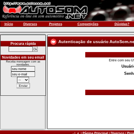
Início
Diversos
Projetos
Competições
Dúvidas?
Autenticação de usuário AutoSom.ne
Procura rápida
Novidades em seu email
Entre com seu US
Receba mensagem com as
novidades.
Usuári
Senh
<
Página Principal
Diversos
Proj
- |
|
|
|