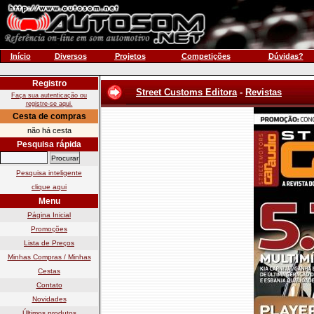
Início
Diversos
Projetos
Competições
Dúvidas?
Registro
Street Customs Editora
-
Revistas
Faça sua autenticação ou
registre-se aqui.
Cesta de compras
não há cesta
Pesquisa rápida
Pesquisa inteligente
clique aqui
Menu
Página Inicial
Promoções
Lista de Preços
Minhas Compras / Minhas
Cestas
Contato
Novidades
Últimos produtos