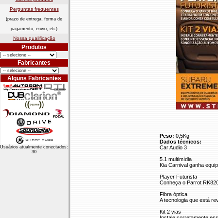
Perguntas frequentes
(prazo de entrega, forma de
pagamento, envio, etc)
Nossa qualificação
Produtos
Fabricantes
Alguns Fabricantes
Peso:
0,5Kg
Dados técnicos:
Usuários atualmente conectados:
Car Audio 3
30
5.1 multimídia
Kia Carnival ganha equip
Player Futurista
Conheça o Parrot RK8200
Fibra óptica
A tecnologia que está re
Kit 2 vias
Instale corretamente es