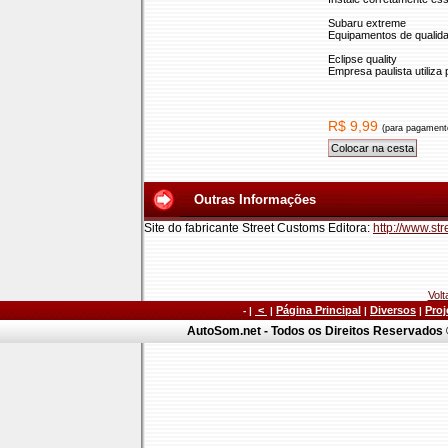
Subaru extreme
Equipamentos de qualida
Eclipse quality
Empresa paulista utiliza
R$ 9,99
(para pagamento
Outras Informações
Site do fabricante Street Customs Editora:
http://www.st
Volt
<
Página Principal
Diversos
Proj
- |
|
|
|
AutoSom.net - Todos os Direitos Reservados ©