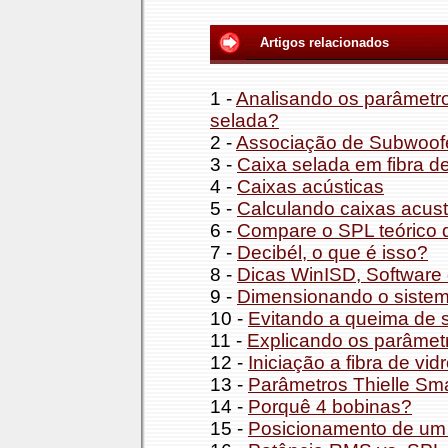
Artigos relacionados
1 -
Analisando os parâmetr
selada?
2 -
Associação de Subwoof
3 -
Caixa selada em fibra de
4 -
Caixas acústicas
5 -
Calculando caixas acust
6 -
Compare o SPL teórico d
7 -
Decibél, o que é isso?
8 -
Dicas WinISD, Software 
9 -
Dimensionando o sistema
10 -
Evitando a queima de 
11 -
Explicando os parâmetr
12 -
Iniciação a fibra de vidr
13 -
Parâmetros Thielle Sm
14 -
Porquê 4 bobinas?
15 -
Posicionamento de um