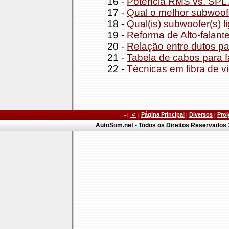
16 -
Potência RMS vs. SPL. 
17 -
Qual o melhor subwoof
18 -
Qual(is) subwoofer(s) 
19 -
Reforma de Alto-falant
20 -
Relação entre dutos p
21 -
Tabela de cabos para f
22 -
Técnicas em fibra de v
<
Página Principal
Diversos
Proj
- |
|
|
|
AutoSom.net - Todos os Direitos Reservados ©