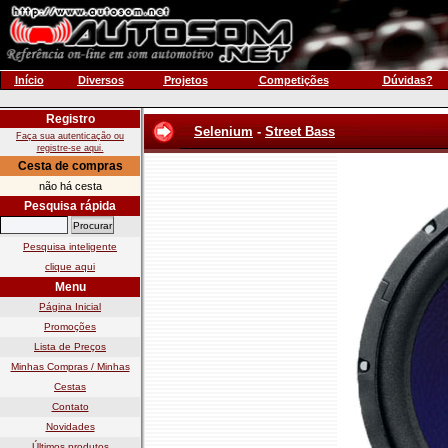
Início
Diversos
Projetos
Competições
Dúvidas?
Registro
Selenium
-
Street Bass
Faça sua autenticação ou
registre-se aqui.
Cesta de compras
não há cesta
Pesquisa rápida
Pesquisa inteligente
clique aqui
Menu
Página Inicial
Promoções
Lista de Preços
Minhas Compras / Minhas
Cestas
Contato
Novidades
Últimos produtos