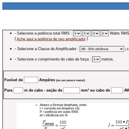
- Selecione a potência total RMS :
Watts RM
(
)
Ache aqui a potência de seu amplificador
-
Selecione a Classe do Amplificador :
( 
-
Selecione o comprimento do cabo de força :
metros.
Fusível de
Ampéres
(ou um pouco maior)
Para
m de cabo - seção de
mm² ou cabo de
A
Abaixo a fórmula detalhada, onde:
I = corrente em Ampéres (A)
P = potência em watts RMS
ef = eficiência em %