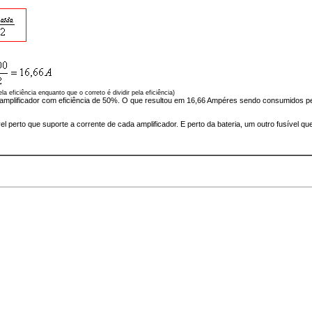
 eficiência enquanto que o correto é dividir pela eficiência)
mplificador com eficiência de 50%. O que resultou em 16,66 Ampéres sendo consumidos pelo
el perto que suporte a corrente de cada amplificador. E perto da bateria, um outro fusível q