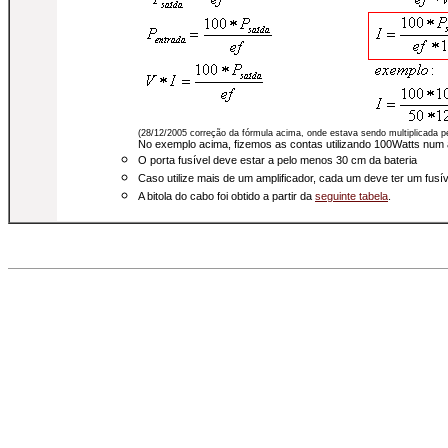
(28/12/2005 correção da fórmula acima, onde estava sendo multiplicada pela
No exemplo acima, fizemos as contas utilizando 100Watts num a
O porta fusível deve estar a pelo menos 30 cm da bateria
Caso utilize mais de um amplificador, cada um deve ter um fusív
A bitola do cabo foi obtido a partir da
seguinte tabela
.