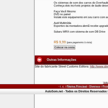
Os sistemas de som dos carros do Overhauli
Conheça dois incríveis projetos de áudio dese
Faça Você Mesmo
DVD no painel
Instale este equipamento em seu carro com a
Audi Multimídia
Esportivo da montadora alemã recebe upgrade 
Subaru WRX com sistema de som DB Drive
R$ 9,99
(para pagamento à vista)
Outras Informações
Site do fabricante Street Customs Editora:
http://www.st
Volt
<
Página Principal
Diversos
Proj
- |
|
|
|
AutoSom.net - Todos os Direitos Reservados ©