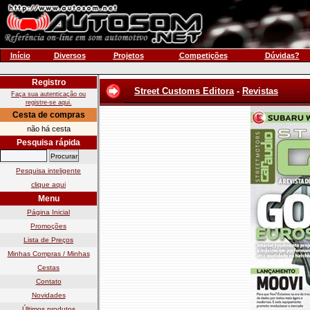
Início
Diversos
Projetos
Competições
Dúvidas?
Registro
Street Customs Editora
-
Revistas
Faça sua autenticação ou
registre-se aqui.
Cesta de compras
não há cesta
Pesquisa rápida
Pesquisa inteligente
clique aqui
Menu
Página Inicial
Promoções
Lista de Preços
Minhas Compras / Minhas
Cestas
Contato
Novidades
Últimos produtos