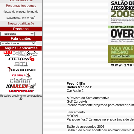
Perguntas frequentes
(prazo de entrega, forma de
pagamento, envio, etc)
Nossa qualificação
Produtos
Fabricantes
Alguns Fabricantes
Peso:
0,5Kg
Dados técnicos:
Car Audio 2
Usuários atualmente conectados:
A Revista do Som Automotivo
29
Golf Eurostyle
Interior totalmente projetado para oferecer 
Lançamento
MOOVI
Para que fios? Estamos na era da troca de d
Salão de acessórios 2008
Saiba tudo o que aconteceu no maior evento 