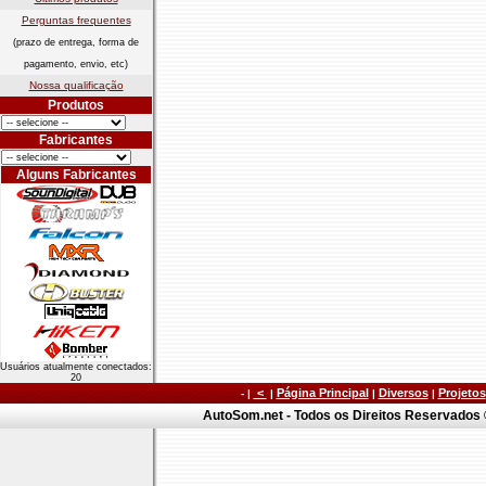
Perguntas frequentes
(prazo de entrega, forma de
pagamento, envio, etc)
Nossa qualificação
Produtos
Fabricantes
Alguns Fabricantes
Usuários atualmente conectados:
20
<
Página Principal
Diversos
Projetos
- |
|
|
|
AutoSom.net - Todos os Direitos Reservados ©