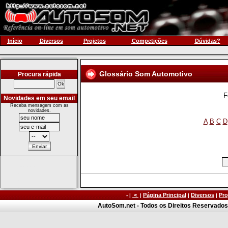
Início
Diversos
Projetos
Competições
Dúvidas?
Glossário Som Automotivo
Procura rápida
F
Novidades em seu email
Receba mensagem com as
novidades.
A
B
C
D
<
Página Principal
Diversos
Pro
- |
|
|
|
AutoSom.net - Todos os Direitos Reservados 