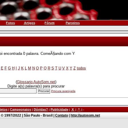
Fotos
Artigos
Fórum
Parceiros
oi encontrada 0 palavra. ComeÃ§ando com Y
E
F
G
H
I
J
K
L
M
N
O
P
Q
R
S
T
U
V
X
Y
Z
todos
(
Glossario AutoSom.net
)
Digite a(s) palavra(s) para procurar
Procura avançada
jetos
Campeonatos
Dúvidas?
Publicidade
X
^
|
|
|
|
|
| -
© 1997/2022 | São Paulo - Brasil |
Contato
|
http://autosom.net