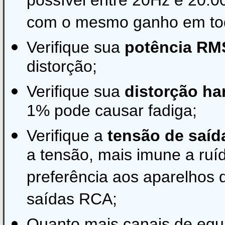
possível entre 20Hz e 20.00
com o mesmo ganho em toda
Verifique sua
potência RM
distorção;
Verifique sua
distorção ha
1% pode causar fadiga;
Verifique a
tensão de saíd
a tensão, mais imune a ruíd
preferência aos aparelhos 
saídas RCA;
Quanto mais canais de equ