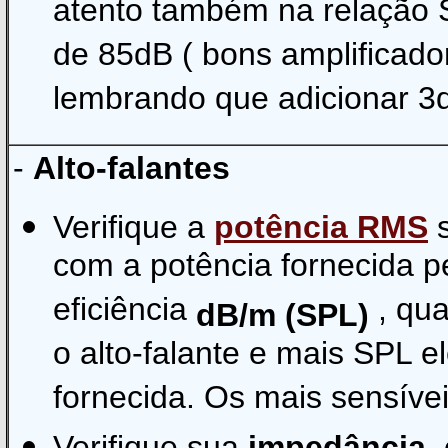
atento também na relação S
de 85dB ( bons amplificad
lembrando que adicionar 3d
-
Alto-falantes
Verifique a
potência RMS
s
com a potência fornecida pe
eficiência
, qua
dB/m (SPL)
o alto-falante e mais SPL e
fornecida. Os mais sensíve
Verifique sua
impedância
,