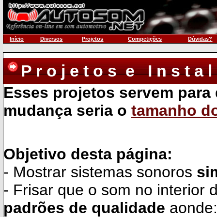
Início
Diversos
Projetos
Competições
Dúvidas?
P r o j e t o s e I n s t a l
Esses projetos servem para 
mudança seria o
tamanho do
Objetivo desta página:
- Mostrar sistemas sonoros
si
- Frisar que o som no interior
padrões de qualidade
aonde