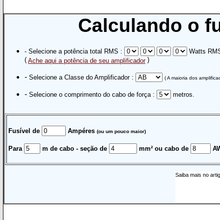
Calculando o fus
- Selecione a potência total RMS :
Watts RM
(
)
Ache aqui a potência de seu amplificador
-
Selecione a Classe do Amplificador :
( A maioria dos amplific
-
Selecione o comprimento do cabo de força :
metros.
Fusível de
Ampéres
(ou um pouco maior)
Para
m de cabo - seção de
mm² ou cabo de
A
Saiba mais no art