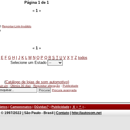
Página 1 de 1
«
1
»
00
Reportar-Link-Inválido
o
«
1
»
E
F
G
H
I
J
K
L
M
N
O
P
Q
R
S
T
U
V
X
Y
Z
todos
Selecione um Estado
(
Catálogo de lojas de som automotivo)
luir um
-
Últimos 30 dias
-
Requisitar alteração
-
Publicidade
Procura avançada
jetos
Campeonatos
Dúvidas?
Publicidade
X
^
|
|
|
|
|
| -
© 1997/2022 | São Paulo - Brasil |
Contato
|
http://autosom.net