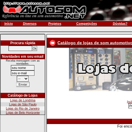
Início
Diversos
Projetos
Competições
Dúvidas?
Catálogo de lojas de som automotiv
Procura rápida
Novidades em seu email
Receba mensagem com as
novidades.
Catálogo de Lojas
Lojas de Londrina
Inc
Lojas de São Paulo
Lojas do Rio de Janeiro
Lojas de Belo Horizonte
Foi enco