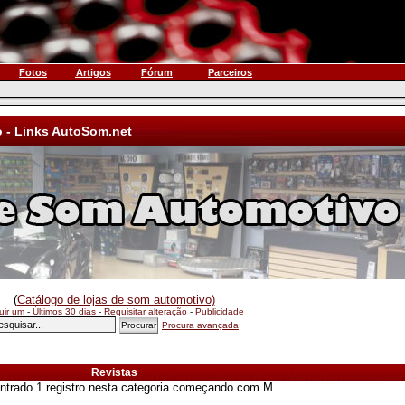
Fotos
Artigos
Fórum
Parceiros
o - Links AutoSom.net
(
Catálogo de lojas de som automotivo)
luir um
-
Últimos 30 dias
-
Requisitar alteração
-
Publicidade
Procura avançada
Revistas
ntrado 1 registro nesta categoria começando com M