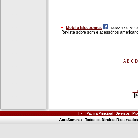
Mobile Electronics
11/05/2015 01:00:
Revista sobre som e acessórios american
A
B
C
D
Inc
<
Página Principal
Diversos
Pro
- |
|
|
|
AutoSom.net - Todos os Direitos Reservados 