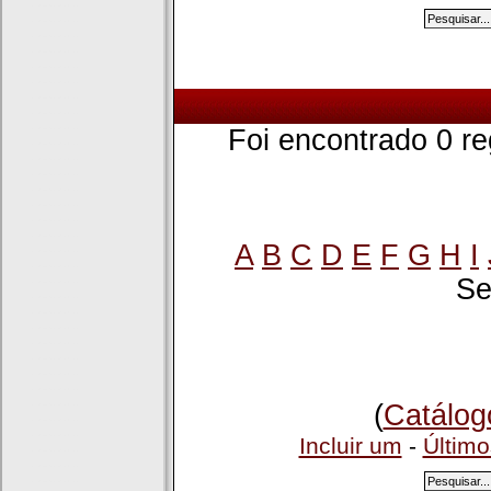
Foi encontrado 0 r
A
B
C
D
E
F
G
H
I
Se
(
Catálog
Incluir um
-
Último