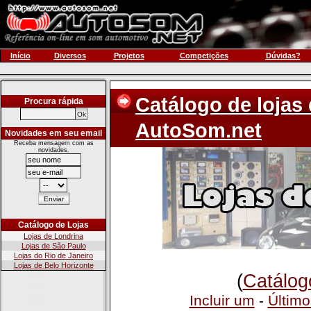
Início
Diversos
Projetos
Competições
Dúvidas?
Catálogo de lojas
Procura rápida
AutoSom.net
Novidades em seu email
Receba mensagem com as
novidades.
Catálogo de Lojas
Lojas de Londrina
Lojas de São Paulo
Lojas do Rio de Janeiro
Lojas de Belo Horizonte
(
Catálog
Incluir um
-
Último