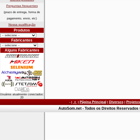
Perguntas frequentes
(prazo de entrega, forma de
pagamento, envio, etc)
Nossa qualificação
Produtos
Fabricantes
Alguns Fabricantes
Usuários atualmente conectados:
20
<
Página Principal
Diversos
Projetos
- |
|
|
|
AutoSom.net - Todos os Direitos Reservados ©