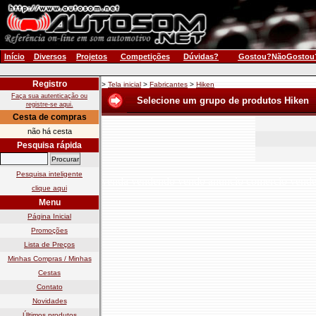
Início
Diversos
Projetos
Competições
Dúvidas?
Gostou?NãoGostou
Registro
>
Tela inicial
>
Fabricantes
>
Hiken
Faça sua autenticação ou
Selecione um grupo de produtos Hiken
registre-se aqui.
Cesta de compras
não há cesta
Pesquisa rápida
Pesquisa inteligente
venda vendendo vendo anuncio comercio vend
clique aqui
Menu
Página Inicial
Promoções
Lista de Preços
Minhas Compras / Minhas
Cestas
Contato
Novidades
Últimos produtos