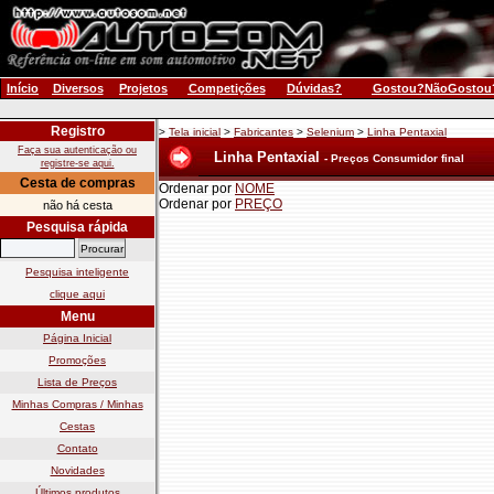
Início
Diversos
Projetos
Competições
Dúvidas?
Gostou?NãoGostou
Registro
>
Tela inicial
>
Fabricantes
>
Selenium
>
Linha Pentaxial
Faça sua autenticação ou
Linha Pentaxial
- Preços Consumidor final
registre-se aqui.
Cesta de compras
Ordenar por
NOME
Ordenar por
PREÇO
não há cesta
Pesquisa rápida
Pesquisa inteligente
clique aqui
Menu
Página Inicial
Promoções
Lista de Preços
Minhas Compras / Minhas
Cestas
Contato
Novidades
Últimos produtos