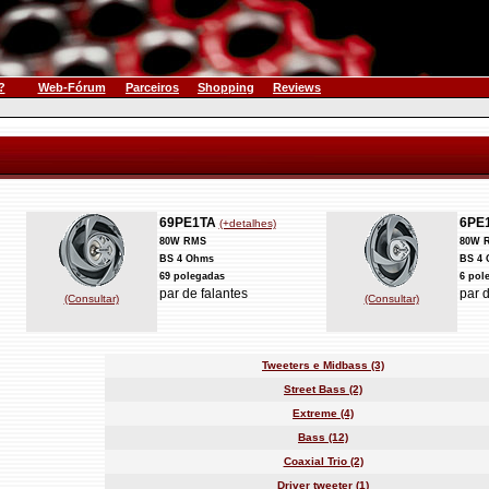
?
Web-Fórum
Parceiros
Shopping
Reviews
69PE1TA
6PE
(+detalhes)
80W RMS
80W 
BS 4 Ohms
BS 4
69 polegadas
6 pol
par de falantes
par d
(Consultar)
(Consultar)
Tweeters e Midbass (3)
Street Bass (2)
Extreme (4)
Bass (12)
Coaxial Trio (2)
Driver tweeter (1)