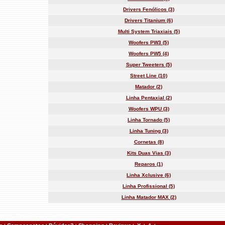
Drivers Fenólicos (3)
Drivers Titanium (6)
Multi System Triaxiais (5)
Woofers PW3 (5)
Woofers PW5 (4)
Super Tweeters (5)
Street Line (10)
Matador (2)
Linha Pentaxial (2)
Woofers WPU (3)
Linha Tornado (5)
Linha Tuning (3)
Cornetas (8)
Kits Duas Vias (3)
Reparos (1)
Linha Xclusive (6)
Linha Profissional (5)
Linha Matador MAX (2)
emos vende-se compro