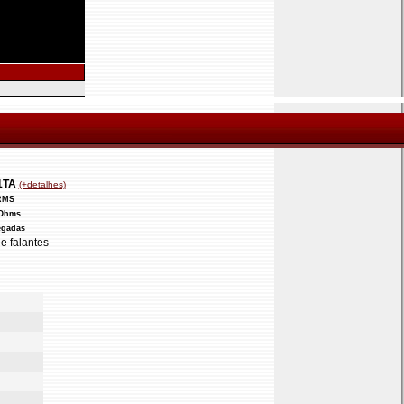
1TA
(+detalhes)
RMS
 Ohms
egadas
e falantes