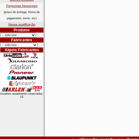
Perguntas frequentes
(prazo de entrega, forma de
pagamento, envio, etc)
Nossa qualificação
Produtos
Fabricantes
Alguns Fabricantes
Usuários atualmente conectados:
14
venda vendendo vendo anuncio comercio vend