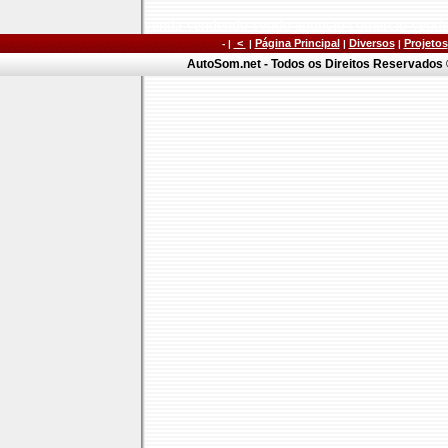
venda vendendo vendo anuncio comercio vend
<
Página Principal
Diversos
Projetos
- |
|
|
|
AutoSom.net - Todos os Direitos Reservados ©