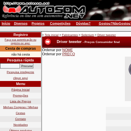
Início
Diversos
Projetos
Competições
Dúvidas?
Gostou?NãoGostou
Registro
>
Tela inicial
>
Fabricantes
>
Selenium
>
Driver tweeter
Faça sua autenticação ou
Driver tweeter
- Preços Consumidor final
registre-se aqui.
Cesta de compras
Ordenar por
NOME
Ordenar por
PREÇO
não há cesta
Pesquisa rápida
Pesquisa inteligente
clique aqui
Menu
Página Inicial
Promoções
Lista de Preços
Minhas Compras / Minhas
Cestas
Contato
Novidades
Últimos produtos