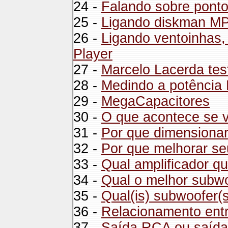
24 -
Falando sobre ponto
25 -
Ligando diskman MP
26 -
Ligando ventoinhas,
Player
27 -
Marcelo Lacerda te
28 -
Medindo a potência
29 -
MegaCapacitores
30 -
O que acontece se v
31 -
Por que dimensionar
32 -
Por que melhorar s
33 -
Qual amplificador q
34 -
Qual o melhor subwo
35 -
Qual(is) subwoofer(s
36 -
Relacionamento entr
37 -
Saída RCA ou saída