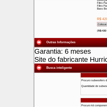
Distorçã
Filtro P
Filtro P
Bass Boo
R$ 42
(
R$ 430
Outras Informações
Garantia: 6 meses
Site do fabricante Hurr
Busca inteligente
Procuro subwoofers d
Quantidade de subwo
Procuro kit componen