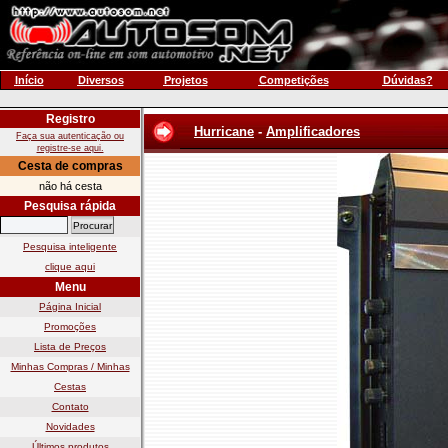
Início
Diversos
Projetos
Competições
Dúvidas?
Registro
Hurricane
-
Amplificadores
Faça sua autenticação ou
registre-se aqui.
Cesta de compras
não há cesta
Pesquisa rápida
Pesquisa inteligente
clique aqui
Menu
Página Inicial
Promoções
Lista de Preços
Minhas Compras / Minhas
Cestas
Contato
Novidades
Últimos produtos