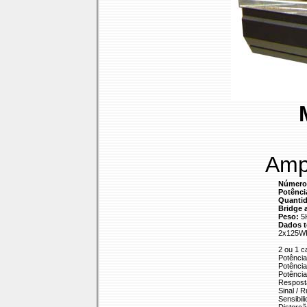
Amp.
Número 
Potênci
Quantid
Bridge 
Peso:
5
Dados t
2x125WR
2 ou 1 c
Potênci
Potênci
Potênci
Respost
Sinal / 
Sensibil