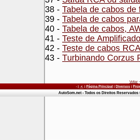
38 -
Tabela de cabos de 
39 -
Tabela de cabos par
40 -
Tabela de cabos, A
41 -
Teste de Amplificad
42 -
Teste de cabos RC
43 -
Turbinando Corzus
Voltar
<
Página Principal
Diversos
Proj
- |
|
|
|
AutoSom.net - Todos os Direitos Reservados ©