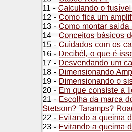
11 -
Calculando o fusível
12 -
Como fica um ampli
13 -
Como montar saída
14 -
Conceitos básicos de
15 -
Cuidados com os ca
16 -
Decibél, o que é iss
17 -
Desvendando um c
18 -
Dimensionando Ampl
19 -
Dimensionando o sis
20 -
Em que consiste a l
21 -
Escolha da marca do
Stetsom? Taramps? Roa
22 -
Evitando a queima d
23 -
Evitando a queima 